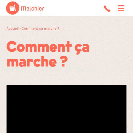
Accueil
› Comment ça marche ?
Comment
ça
marche ?