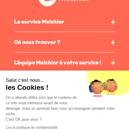
Le service Melchior
Où nous trouver ?
L’équipe Melchior à votre service !
Salut c'est nous...
les Cookies !
ESPACE CLIENT
On a attendu d'être sûrs que le contenu de
ce site vous intéresse avant de vous
Mentions légales
déranger, mais on aimerait bien vous accompagner pendant votre
visite...
Politique de confidentialité
C'est OK pour vous ?
Plan de site
Lire la politique de confidentialité