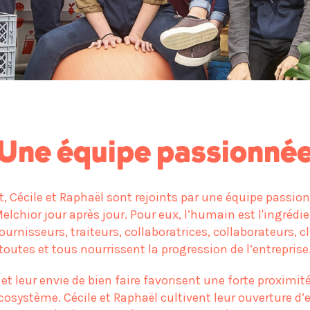
Une équipe passionné
 Cécile et Raphaël sont rejoints par une équipe passion
elchior jour après jour. Pour eux, l’humain est l'ingrédie
urnisseurs, traiteurs, collaboratrices, collaborateurs, cl
toutes et tous nourrissent la progression de l’entreprise
et leur envie de bien faire favorisent une forte proximit
écosystème. Cécile et Raphaël cultivent leur ouverture d’e