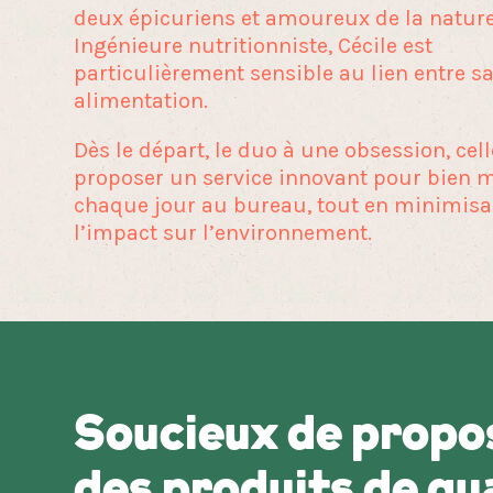
deux épicuriens et amoureux de la nature
Ingénieure nutritionniste, Cécile est
particulièrement sensible au lien entre sa
alimentation.
Dès le départ, le duo à une obsession, cell
proposer un service innovant pour bien 
chaque jour au bureau, tout en minimisa
l’impact sur l’environnement.
Soucieux de propo
des produits de qua