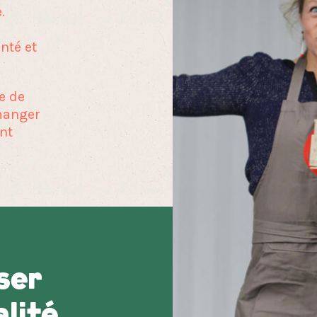
.
nté et
e de
manger
nt
ser
lité,