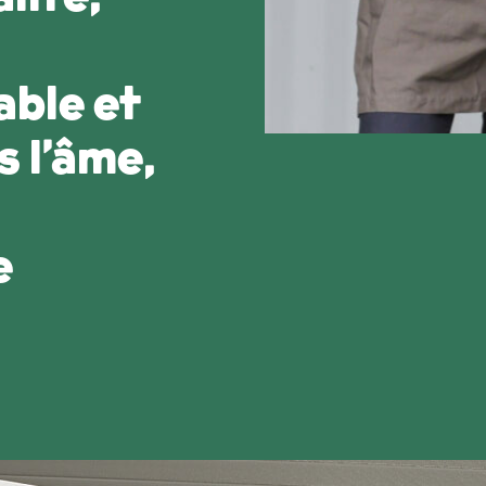
ble et
 l’âme,
e